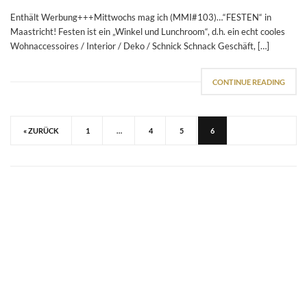
Enthält Werbung+++Mittwochs mag ich (MMI#103)…“FESTEN“ in
Maastricht! Festen ist ein „Winkel und Lunchroom“, d.h. ein echt cooles
Wohnaccessoires / Interior / Deko / Schnick Schnack Geschäft, […]
CONTINUE READING
« ZURÜCK
1
…
4
5
6