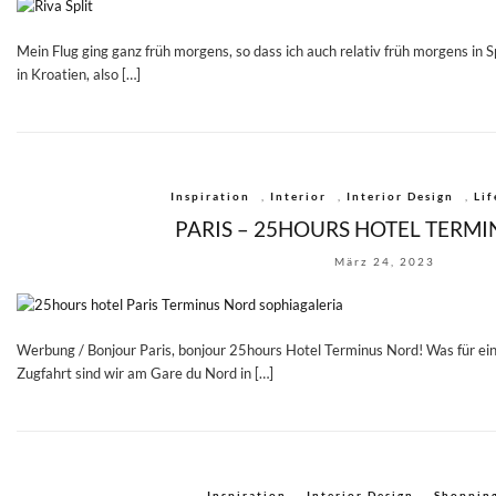
Mein Flug ging ganz früh morgens, so dass ich auch relativ früh morgens in S
in Kroatien, also […]
Inspiration
,
Interior
,
Interior Design
,
Lif
PARIS – 25HOURS HOTEL TERM
März 24, 2023
Werbung / Bonjour Paris, bonjour 25hours Hotel Terminus Nord! Was für ei
Zugfahrt sind wir am Gare du Nord in […]
Inspiration
,
Interior Design
,
Shoppin