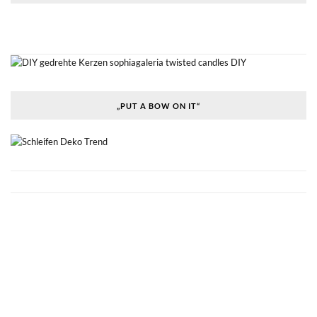
„PUT A BOW ON IT“