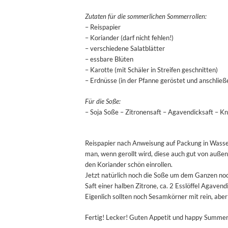
Zutaten für die sommerlichen Sommerrollen:
– Reispapier
– Koriander (darf nicht fehlen!)
– verschiedene Salatblätter
– essbare Blüten
– Karotte (mit Schäler in Streifen geschnitten)
– Erdnüsse (in der Pfanne geröstet und anschließ
Für die Soße:
– Soja Soße – Zitronensaft – Agavendicksaft – K
Reispapier nach Anweisung auf Packung in Wasser 
man, wenn gerollt wird, diese auch gut von außen
den Koriander schön einrollen.
Jetzt natürlich noch die Soße um dem Ganzen noch
Saft einer halben Zitrone, ca. 2 Esslöffel Agaven
Eigenlich sollten noch Sesamkörner mit rein, abe
Fertig! Lecker! Guten Appetit und happy Summer