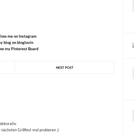
llow me on Instagram
y blog on bloglovin
ow my Pinterest Board
NEXT POST
 dekorativ.
 nächsten Grillfest mal probieren ;)