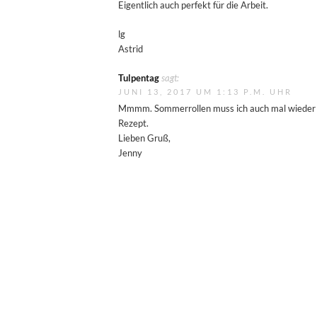
Eigentlich auch perfekt für die Arbeit.
lg
Astrid
Tulpentag
sagt:
JUNI 13, 2017 UM 1:13 P.M. UHR
Mmmm. Sommerrollen muss ich auch mal wieder ma
Rezept.
Lieben Gruß,
Jenny