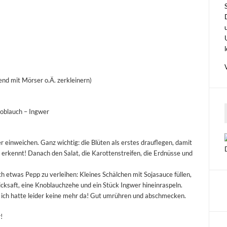
end mit Mörser o.Ä. zerkleinern)
noblauch – Ingwer
einweichen. Ganz wichtig: die Blüten als erstes drauflegen, damit
 erkennt! Danach den Salat, die Karottenstreifen, die Erdnüsse und
 etwas Pepp zu verleihen: Kleines Schälchen mit Sojasauce füllen,
dicksaft, eine Knoblauchzehe und ein Stück Ingwer hineinraspeln.
r ich hatte leider keine mehr da! Gut umrühren und abschmecken.
!