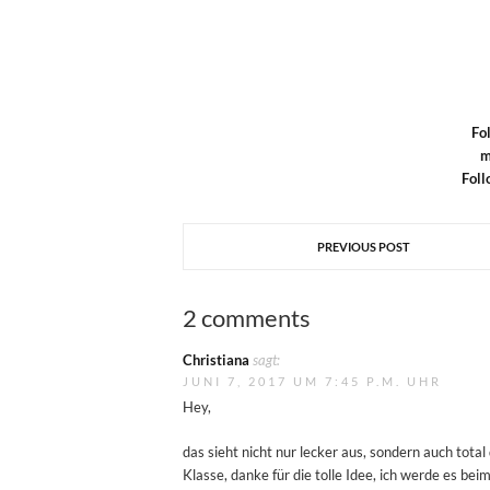
Fo
m
Foll
PREVIOUS POST
2 comments
Christiana
sagt:
JUNI 7, 2017 UM 7:45 P.M. UHR
Hey,
das sieht nicht nur lecker aus, sondern auch total
Klasse, danke für die tolle Idee, ich werde es beim