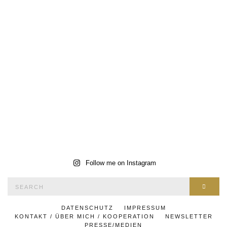
Follow me on Instagram
Search
SEAR
for:
DATENSCHUTZ
IMPRESSUM
KONTAKT / ÜBER MICH / KOOPERATION
NEWSLETTER
PRESSE/MEDIEN