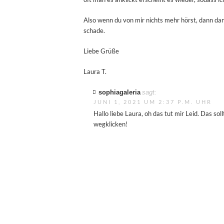
Also wenn du von mir nichts mehr hörst, dann da
schade.
Liebe Grüße
Laura T.
sophiagaleria
sagt:
JUNI 1, 2021 UM 2:37 P.M. UHR
Hallo liebe Laura, oh das tut mir Leid. Das sol
wegklicken!