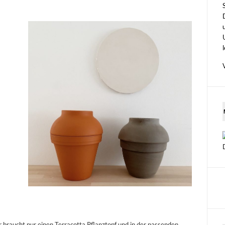
r braucht nur einen Terracotta Pflanztopf und in der passenden