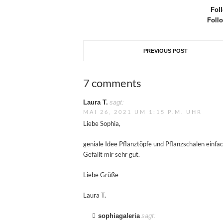
Fol
Foll
PREVIOUS POST
7 comments
Laura T.
sagt:
MAI 26, 2021 UM 1:15 P.M. UHR
Liebe Sophia,
geniale Idee Pflanztöpfe und Pflanzschalen einf
Gefällt mir sehr gut.
Liebe Grüße
Laura T.
sophiagaleria
sagt: