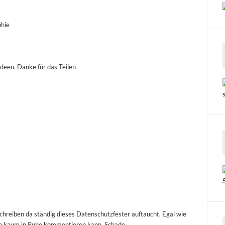
phie
 Ideen. Danke für das Teilen
chreiben da ständig dieses Datenschutzfester auftaucht. Egal wie
 ich kaum in Ruhe kommentieren kann. Schade.