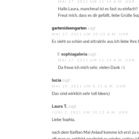
MAI 27, 2021 UM 11:14 A.M. UHR
Hallo Laura, manchmal ist es fast zu einfach!!
Freut mich, dass es dir gefällt, liebe Grüße So
gartenideengarten
sagt:
MAI 27, 2021 UM 10:23 A.M. UHR
Es sieht so schön und attraktiv aus.Ich liebe Ihre
sophiagaleria
sagt:
MAI 27, 2021 UM 11:14 A.M. UHR
Da freue ich mich sehr, vielen Dank :-)
lucia
sagt:
MAI 29, 2021 UM 8:15 A.M. UHR
Das sind wirklich sehr toll Ideen;)
Laura T.
sagt:
JUNI 1, 2021 UM 10:11 A.M. UHR
Liebe Sophia,
nach dem fünften Mal Anlauf komme ich erst zu s
oft man es anklickt erscheint es wieder, sodass