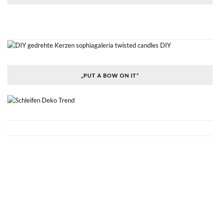
„PUT A BOW ON IT“