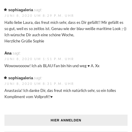
sophiagaleria
sagt:
JUNI 8, 2020 UM 8:29 P.M. UHR
Hallo liebe Laura, das freut mich sehr, dass es Dir gefällt!! Mir gefällt es
so gut, weil es so zeitlos ist. Genau wie der blau-weiße maritime Look ;-))
Ich wünsche Dir auch eine schöne Woche,
Herzliche Grüße Sophie
Ana
sagt:
JUNI 8, 2020 UM 1:51 P.M. UHR
Wowowoooow! Ich als BLAU Fan bin hin und weg ♥️ A. Xx
sophiagaleria
sagt:
JUNI 8, 2020 UM 8:31 P.M. UHR
Anastasia! Ich danke Dir, das freut mich natürlich sehr, so ein tolles
Kompliment vom Vollprofi!!♥️
HIER ANMELDEN