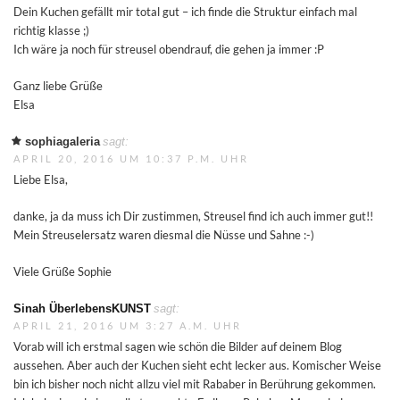
Dein Kuchen gefällt mir total gut – ich finde die Struktur einfach mal
richtig klasse ;)
Ich wäre ja noch für streusel obendrauf, die gehen ja immer :P
Ganz liebe Grüße
Elsa
sophiagaleria
sagt:
APRIL 20, 2016 UM 10:37 P.M. UHR
Liebe Elsa,
danke, ja da muss ich Dir zustimmen, Streusel find ich auch immer gut!!
Mein Streuselersatz waren diesmal die Nüsse und Sahne :-)
Viele Grüße Sophie
Sinah ÜberlebensKUNST
sagt:
APRIL 21, 2016 UM 3:27 A.M. UHR
Vorab will ich erstmal sagen wie schön die Bilder auf deinem Blog
aussehen. Aber auch der Kuchen sieht echt lecker aus. Komischer Weise
bin ich bisher noch nicht allzu viel mit Rababer in Berührung gekommen.