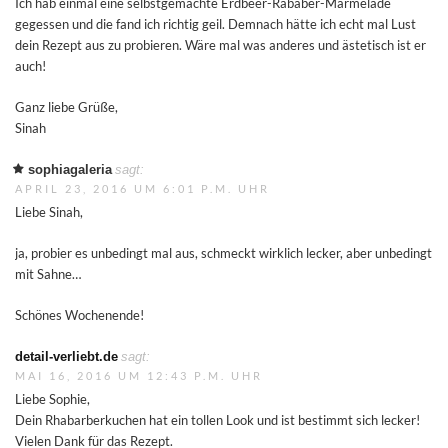
Ich hab einmal eine selbstgemachte Erdbeer-Rababer-Marmelade
gegessen und die fand ich richtig geil. Demnach hätte ich echt mal Lust
dein Rezept aus zu probieren. Wäre mal was anderes und ästetisch ist er
auch!
Ganz liebe Grüße,
Sinah
sophiagaleria
sagt:
APRIL 23, 2016 UM 6:01 P.M. UHR
Liebe Sinah,
ja, probier es unbedingt mal aus, schmeckt wirklich lecker, aber unbedingt
mit Sahne…
Schönes Wochenende!
detail-verliebt.de
sagt:
MAI 16, 2016 UM 12:43 P.M. UHR
Liebe Sophie,
Dein Rhabarberkuchen hat ein tollen Look und ist bestimmt sich lecker!
Vielen Dank für das Rezept.