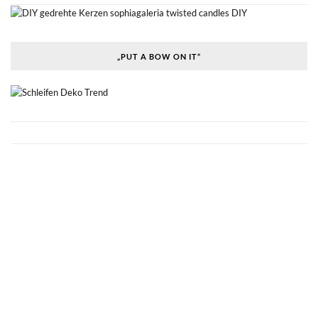
„PUT A BOW ON IT“