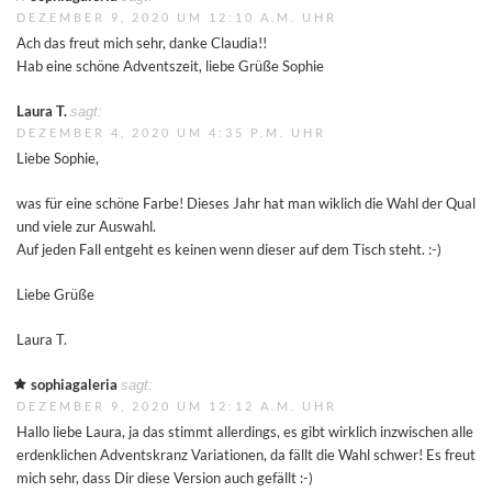
DEZEMBER 9, 2020 UM 12:10 A.M. UHR
Ach das freut mich sehr, danke Claudia!!
Hab eine schöne Adventszeit, liebe Grüße Sophie
Laura T.
sagt:
DEZEMBER 4, 2020 UM 4:35 P.M. UHR
Liebe Sophie,
was für eine schöne Farbe! Dieses Jahr hat man wiklich die Wahl der Qual
und viele zur Auswahl.
Auf jeden Fall entgeht es keinen wenn dieser auf dem Tisch steht. :-)
Liebe Grüße
Laura T.
sophiagaleria
sagt:
DEZEMBER 9, 2020 UM 12:12 A.M. UHR
Hallo liebe Laura, ja das stimmt allerdings, es gibt wirklich inzwischen alle
erdenklichen Adventskranz Variationen, da fällt die Wahl schwer! Es freut
mich sehr, dass Dir diese Version auch gefällt :-)