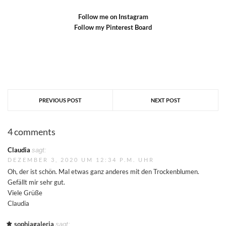
Follow me on Instagram
Follow my Pinterest Board
PREVIOUS POST
NEXT POST
4 comments
Claudia
sagt:
DEZEMBER 3, 2020 UM 12:34 P.M. UHR
Oh, der ist schön. Mal etwas ganz anderes mit den Trockenblumen.
Gefällt mir sehr gut.
Viele Grüße
Claudia
sophiagaleria
sagt: