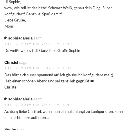
Hi Sophie,
wow, wie toll ist das bitte! Schwarz Weiß, genau dein Ding! Super
konfiguriert! Ganz viel Spaß damit!
Liebe Grüße,
Moni
sophiagaleria
sagt:
JULI 9, 2019 UM 9:45 P.M. UHR
Du weißt wie es ist!! Ganz liebe Grüße Sophie
Christel
sagt:
JULI 9, 2019 UM 5:37 P.M. UHR
Das hört sich super spannend an! Ich glaube ich konfiguriere mal ;)
Hab einen schönen Abend und sei ganz lieb gegrüßt ❤️
Christel
sophiagaleria
sagt:
JULI 9, 2019 UM 9:45 P.M. UHR
Achtung liebe Christel, wenn man einmal anfängt zu konfigurieren, kann
man nicht mehr aufhören….
Simón
sagt: