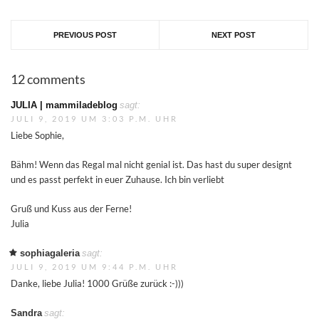
PREVIOUS POST
NEXT POST
12 comments
JULIA | mammiladeblog
sagt:
JULI 9, 2019 UM 3:03 P.M. UHR
Liebe Sophie,
Bähm! Wenn das Regal mal nicht genial ist. Das hast du super designt
und es passt perfekt in euer Zuhause. Ich bin verliebt
Gruß und Kuss aus der Ferne!
Julia
sophiagaleria
sagt:
JULI 9, 2019 UM 9:44 P.M. UHR
Danke, liebe Julia! 1000 Grüße zurück :-)))
Sandra
sagt: