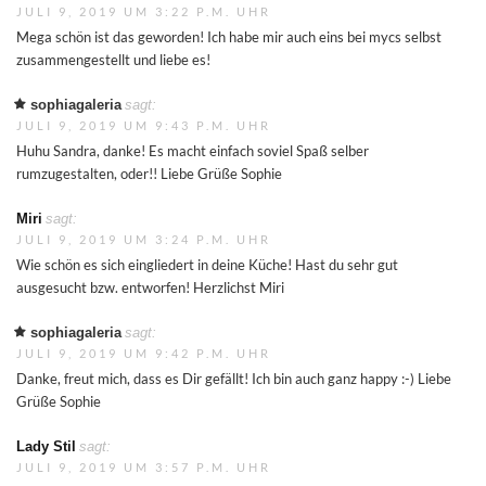
JULI 9, 2019 UM 3:22 P.M. UHR
Mega schön ist das geworden! Ich habe mir auch eins bei mycs selbst
zusammengestellt und liebe es!
sophiagaleria
sagt:
JULI 9, 2019 UM 9:43 P.M. UHR
Huhu Sandra, danke! Es macht einfach soviel Spaß selber
rumzugestalten, oder!! Liebe Grüße Sophie
Miri
sagt:
JULI 9, 2019 UM 3:24 P.M. UHR
Wie schön es sich eingliedert in deine Küche! Hast du sehr gut
ausgesucht bzw. entworfen! Herzlichst Miri
sophiagaleria
sagt:
JULI 9, 2019 UM 9:42 P.M. UHR
Danke, freut mich, dass es Dir gefällt! Ich bin auch ganz happy :-) Liebe
Grüße Sophie
Lady Stil
sagt:
JULI 9, 2019 UM 3:57 P.M. UHR