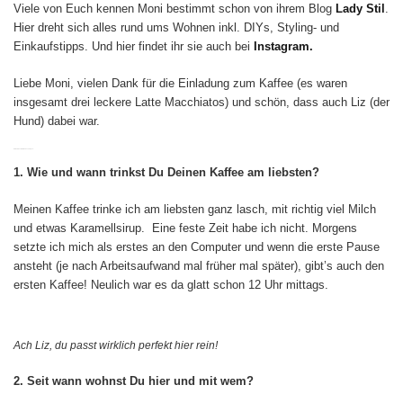
Viele von Euch kennen Moni bestimmt schon von ihrem Blog
Lady Stil
.
Hier dreht sich alles rund ums Wohnen inkl. DIYs, Styling- und
Einkaufstipps. Und hier findet ihr sie auch bei
Instagram.
Liebe Moni, vielen Dank für die Einladung zum Kaffee (es waren
insgesamt drei leckere Latte Macchiatos) und schön, dass auch Liz (der
Hund) dabei war.
Hier kommen direkt meine 10 Fragen:
1. Wie und wann trinkst Du Deinen Kaffee am liebsten?
Meinen Kaffee trinke ich am liebsten ganz lasch, mit richtig viel Milch
und etwas Karamellsirup. Eine feste Zeit habe ich nicht. Morgens
setzte ich mich als erstes an den Computer und wenn die erste Pause
ansteht (je nach Arbeitsaufwand mal früher mal später), gibt’s auch den
ersten Kaffee! Neulich war es da glatt schon 12 Uhr mittags.
Ach Liz, du passt wirklich perfekt hier rein!
2. Seit wann wohnst Du hier und mit wem?