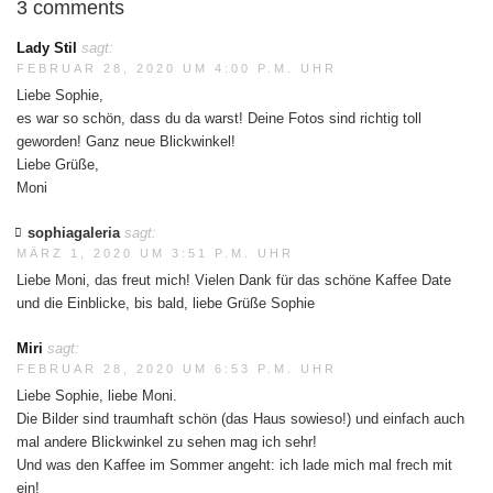
3 comments
Lady Stil
sagt:
FEBRUAR 28, 2020 UM 4:00 P.M. UHR
Liebe Sophie,
es war so schön, dass du da warst! Deine Fotos sind richtig toll
geworden! Ganz neue Blickwinkel!
Liebe Grüße,
Moni
sophiagaleria
sagt:
MÄRZ 1, 2020 UM 3:51 P.M. UHR
Liebe Moni, das freut mich! Vielen Dank für das schöne Kaffee Date
und die Einblicke, bis bald, liebe Grüße Sophie
Miri
sagt:
FEBRUAR 28, 2020 UM 6:53 P.M. UHR
Liebe Sophie, liebe Moni.
Die Bilder sind traumhaft schön (das Haus sowieso!) und einfach auch
mal andere Blickwinkel zu sehen mag ich sehr!
Und was den Kaffee im Sommer angeht: ich lade mich mal frech mit
ein!