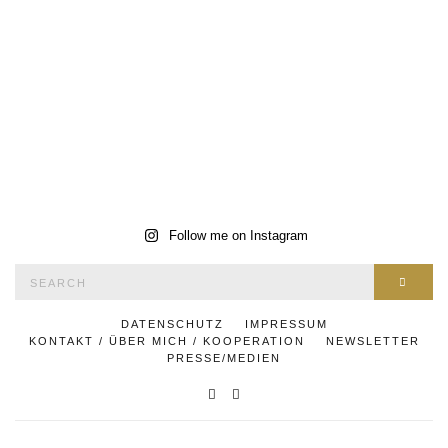
Follow me on Instagram
Search
SEAR
for:
DATENSCHUTZ
IMPRESSUM
KONTAKT / ÜBER MICH / KOOPERATION
NEWSLETTER
PRESSE/MEDIEN